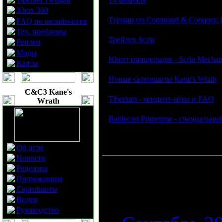
Xbox 360
·
Турнир по Command & Conquer: R
FAQ по онлайн-игре
Тех. проблемы
·
Трейлер Scrin
Реплеи
Моды
·
Юнит пришельцев - Scrin Mecha
Карты
·
Новые скриншоты Kane's Wrath
C&C3 Kane's
·
Tiberium - концепт-арты и FAQ
Wrath
·
Battlecast Primetime - специальн
Об игре
Новости
Пожалуйста, в
Рецензия
Прохождение
просмотра:
Скриншоты
Видео
Руководство