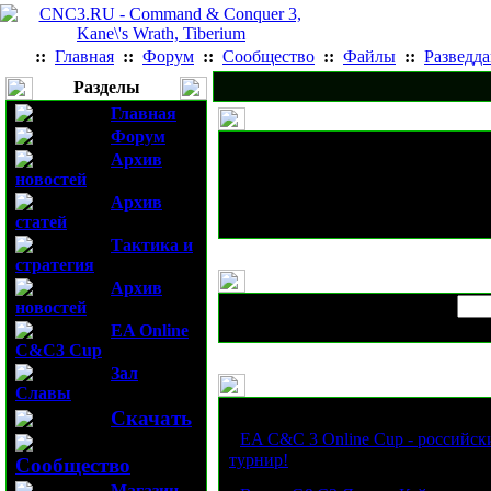
::
Главная
::
Форум
::
Сообщество
::
Файлы
::
Разведд
Разделы
Главная
Форум
Архив
новостей
Архив
статей
Тактика и
стратегия
Архив
новостей
EA Online
C&C3 Cup
Зал
Славы
Статьи
Скачать
·
EA C&C 3 Online Cup - российск
турнир!
Сообщество
Магазин