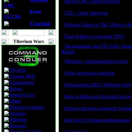
·
Видео C&C3 Ярость Кейна
C&C
Клан
·
TGL - сезон закончен
UCC3R
Ссылки
·
Юниты Скрин в C&C3 Ярость К
·
Kane Edition со скидкой 50%!
Tiberium Wars
·
Эксклюзивно на CNC3.RU: Новы
Кейна!
·
Tiberium - изображения по игре
Об игре
·
Обои эпических юнитов
Статьи ЛКИ
Скриншоты
·
Новая карта C&C3 Tiberium Wars
Видео
Концепт-арт
·
Ярость Кейна на ElectronicArts.ru
Обои
Юниты и здания
·
Всероссийский клановый турни
Актеры
·
Tiberium
Red Alert 3! Первая информация
Фан-арт
·
Tiberian Twilight
14 февряля