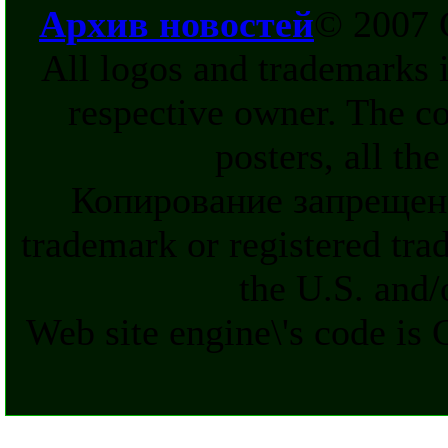
Архив новостей
© 2007 
All logos and trademarks in
respective owner. The c
posters, all th
Копирование запрещен
trademark or registered tra
the U.S. and/
Web site engine\'s code is