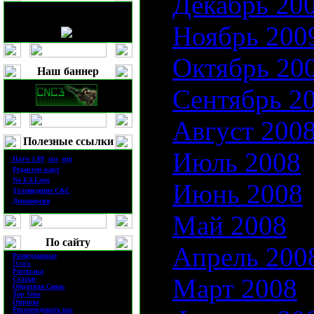
Декабрь 20
Ноябрь 200
Октябрь 20
Наш баннер
Сентябрь 2
Август 200
Полезные ссылки
Июль 2008
·
П
атч
1.0
9
(
rus
|
eng
)
·
Редактор карт
·
No EA Logo
Июнь 2008
·
Телевидение
C&C
·
Демоверсия
Май 2008
По сайту
Апрель 200
·
Разведданные
·
Поиск
·
Рассылка
Март 2008
·
Статьи
·
Обратная Связь
·
Top Sites
·
Опросы
·
Рекомендовать нас