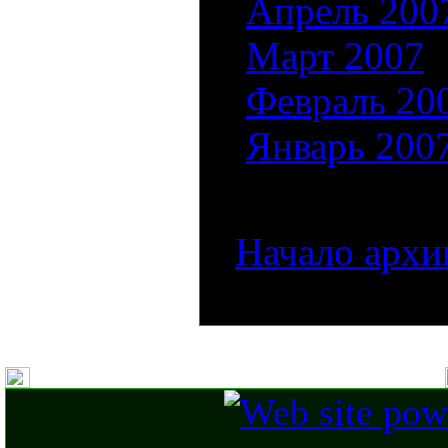
Апрель 200
Март 2007
Февраль 20
Январь 200
[
Начало архи