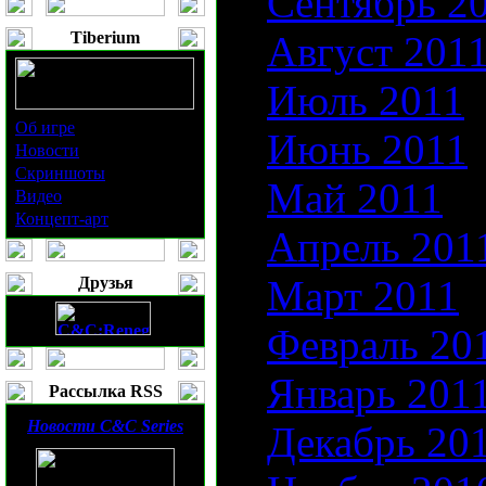
Сентябрь 2
Tiberium
Август 201
Июль 2011
Об игре
Июнь 2011
Новости
Скриншоты
Май 2011
Видео
Концепт-арт
Апрель 201
Март 2011
Друзья
Февраль 20
Январь 201
Рассылка RSS
Новости
C&C Series
Декабрь 20