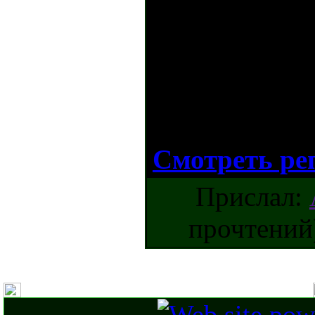
реплей, демо
Огнеметными
Карта: Арена,
продолжитель
Смотреть ре
Прислал:
прочтений)