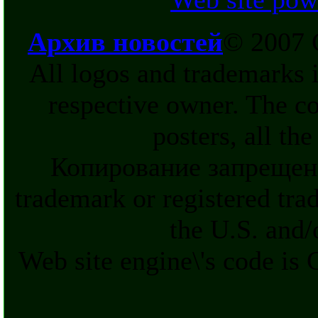
Архив новостей
© 2007 
All logos and trademarks in
respective owner. The c
posters, all th
Копирование запрещен
trademark or registered tra
the U.S. and/
Web site engine\'s code is