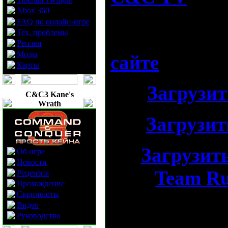
Xbox 360
Primetime
и
FAQ по онлайн-игре
Тех. проблемы
доступны для
Реплеи
Моды
сайте
:
Карты
Загрузит
C&C3 Kane's
Wrath
Загрузит
Загрузит
Об игре
Новости
Team Ru
Рецензия
Прохождение
Скриншоты
Распакуйте р
Видео
Руководство