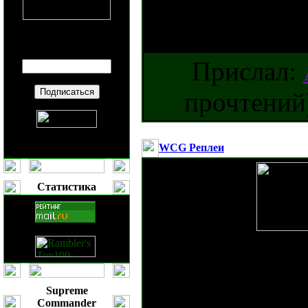
запустив
auto
Введите ваш
E-mail
:
Прислал:
прочтений)
WCG Реплеи
Статистика
Закончился Grand Fin
дисциплине Command
Supreme
Commander