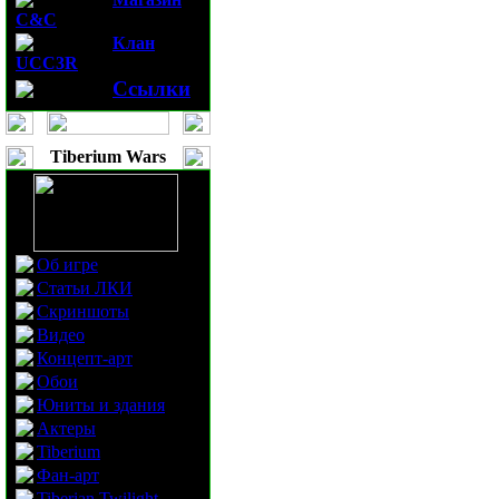
C&C
Клан
UCC3R
Ссылки
Tiberium Wars
Об игре
Статьи ЛКИ
Скриншоты
Видео
Концепт-арт
Обои
Юниты и здания
Актеры
Tiberium
Фан-арт
Tiberian Twilight