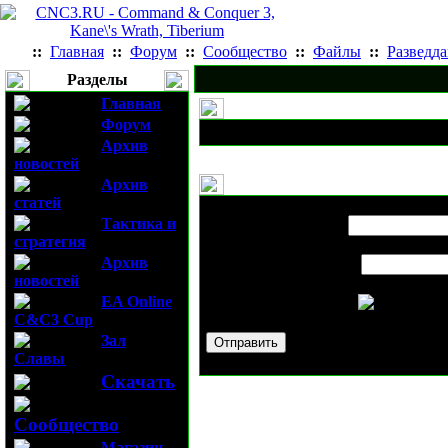
::
Главная
::
Форум
::
Сообщество
::
Файлы
::
Разведд
Разделы
Главная
Форум
Архив
новостей
Архив
статей
Выслать новость
Скриншоты
для 
Тактика и
Имя вашего друга:
стратегия
Архив
E-mail вашего друга:
новостей
EA Online
Проверочный код:
C&C3 Cup
Зал
Славы
Скачать
Сообщество
Магазин