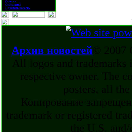
·
Ссылки
·
Статистика
·
Прислать новость
Архив новостей
© 2007 
All logos and trademarks in
respective owner. The c
posters, all th
Копирование запрещен
trademark or registered tra
the U.S. and/