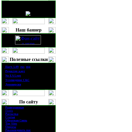
Наш баннер
Полезные ссылки
·
П
атч
1.0
9
(
rus
|
eng
)
·
Редактор карт
·
No EA Logo
·
Телевидение
C&C
·
Демоверсия
По сайту
·
Разведданные
·
Поиск
·
Рассылка
·
Статьи
·
Обратная Связь
·
Top Sites
·
Опросы
·
Рекомендовать нас