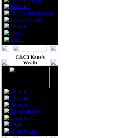
Xbox 360
FAQ по онлайн-игре
Тех. проблемы
Реплеи
Моды
Карты
C&C3 Kane's
Wrath
Об игре
Новости
Рецензия
Прохождение
Скриншоты
Видео
Руководство