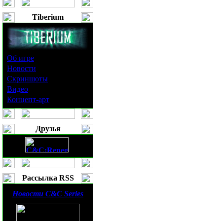
Tiberium
Об игре
Новости
Скриншоты
Видео
Концепт-арт
Друзья
Рассылка RSS
Новости
C&C Series