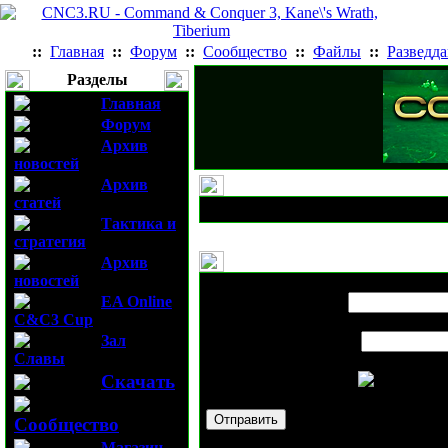
::
Главная
::
Форум
::
Сообщество
::
Файлы
::
Разведд
Разделы
Главная
Форум
Архив
новостей
Архив
статей
Тактика и
стратегия
Архив
новостей
Выслать новость
Карта Route_66
EA Online
Имя вашего друга:
C&C3 Cup
Зал
E-mail вашего друга:
Славы
Скачать
Проверочный код:
Сообщество
Магазин