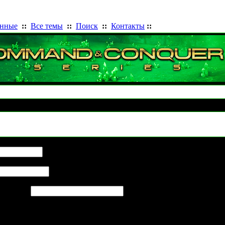
анные
::
Все темы
::
Поиск
::
Контакты
::
Отправить статью другу
_Forever для CNC3 TW
для друга: