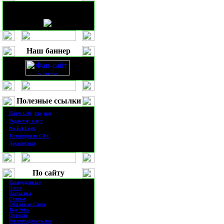
Наш баннер
Полезные ссылки
·
П
атч
1.0
9
(
rus
|
eng
)
·
Редактор карт
·
No EA Logo
·
Телевидение
C&C
·
Демоверсия
По сайту
·
Разведданные
·
Поиск
·
Рассылка
·
Статьи
·
Обратная Связь
·
Top Sites
·
Опросы
·
Рекомендовать нас