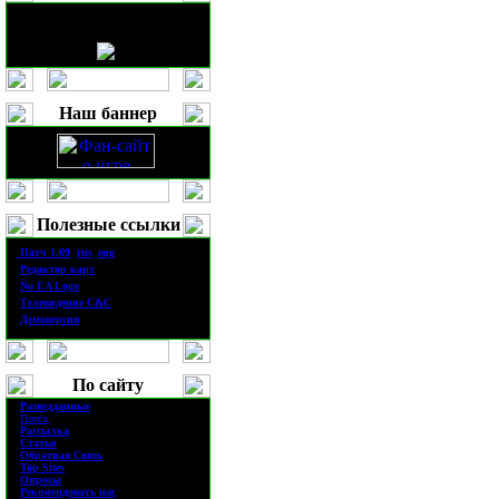
Наш баннер
Полезные ссылки
·
П
атч
1.0
9
(
rus
|
eng
)
·
Редактор карт
·
No EA Logo
·
Телевидение
C&C
·
Демоверсия
По сайту
·
Разведданные
·
Поиск
·
Рассылка
·
Статьи
·
Обратная Связь
·
Top Sites
·
Опросы
·
Рекомендовать нас