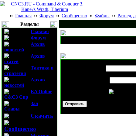
::
Главная
::
Форум
::
Сообщество
::
Файлы
::
Разведд
Разделы
Главная
Форум
Архив
новостей
Архив
статей
Выслать новость
Противодействи
Тактика и
Имя вашего друга:
стратегия
Архив
E-mail вашего друга:
новостей
EA Online
Проверочный код:
C&C3 Cup
Зал
Славы
Скачать
Сообщество
Магазин