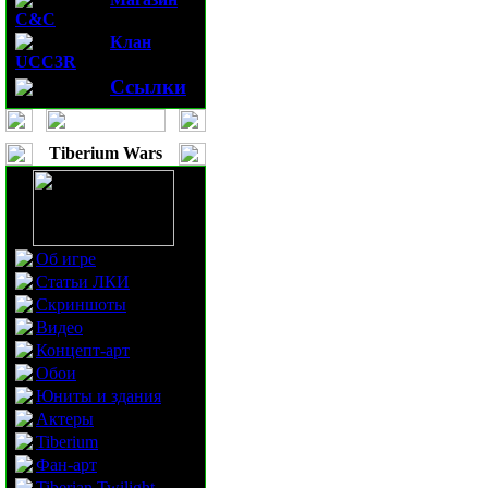
C&C
Клан
UCC3R
Ссылки
Tiberium Wars
Об игре
Статьи ЛКИ
Скриншоты
Видео
Концепт-арт
Обои
Юниты и здания
Актеры
Tiberium
Фан-арт
Tiberian Twilight