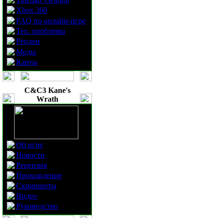
Xbox 360
FAQ по онлайн-игре
Тех. проблемы
Реплеи
Моды
Карты
C&C3 Kane's
Wrath
Об игре
Новости
Рецензия
Прохождение
Скриншоты
Видео
Руководство