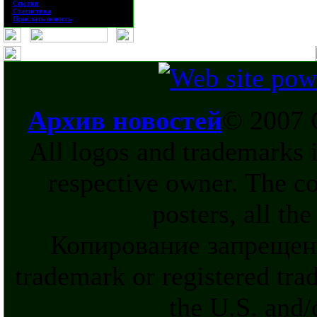
·
Ссылки
·
Статистика
·
Прислать новость
Архив новостей
© 2007 
All logos and trademarks in
respective owner. The c
posters, all th
Копирование запрещен
trademark or registered tra
the U.S. and/