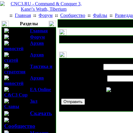
::
Главная
::
Форум
::
Сообщество
::
Файлы
::
Разведд
Разделы
Главная
Форум
Архив
новостей
Архив
статей
Выслать новость
C&C3 Kane's Wr
Тактика и
Имя вашего друга:
стратегия
Архив
E-mail вашего друга:
новостей
EA Online
Проверочный код:
C&C3 Cup
Зал
Славы
Скачать
Сообщество
Магазин