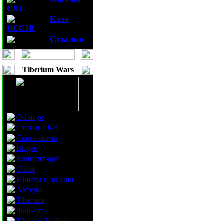
C&C
Клан
UCC3R
Ссылки
Tiberium Wars
Об игре
Статьи ЛКИ
Скриншоты
Видео
Концепт-арт
Обои
Юниты и здания
Актеры
Tiberium
Фан-арт
Tiberian Twilight