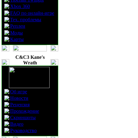
Xbox 360
FAQ по онлайн-игре
Тех. проблемы
Реплеи
Моды
Карты
C&C3 Kane's
Wrath
Об игре
Новости
Рецензия
Прохождение
Скриншоты
Видео
Руководство