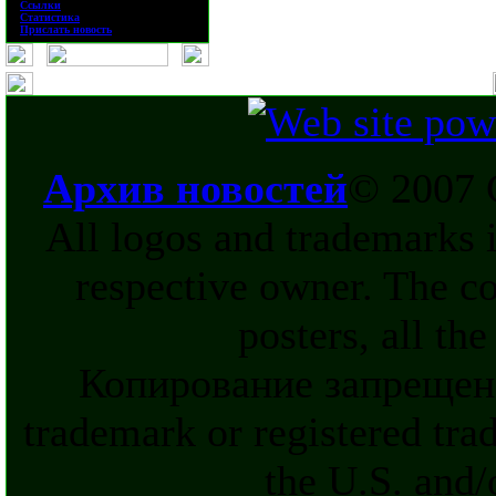
·
Ссылки
·
Статистика
·
Прислать новость
Архив новостей
© 2007 
All logos and trademarks in
respective owner. The c
posters, all th
Копирование запрещен
trademark or registered tra
the U.S. and/