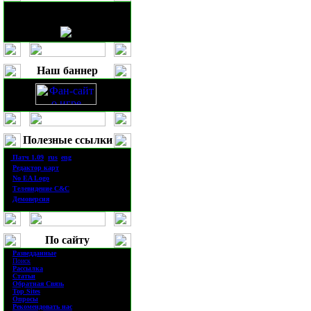
Наш баннер
Полезные ссылки
·
П
атч
1.0
9
(
rus
|
eng
)
·
Редактор карт
·
No EA Logo
·
Телевидение
C&C
·
Демоверсия
По сайту
·
Разведданные
·
Поиск
·
Рассылка
·
Статьи
·
Обратная Связь
·
Top Sites
·
Опросы
·
Рекомендовать нас