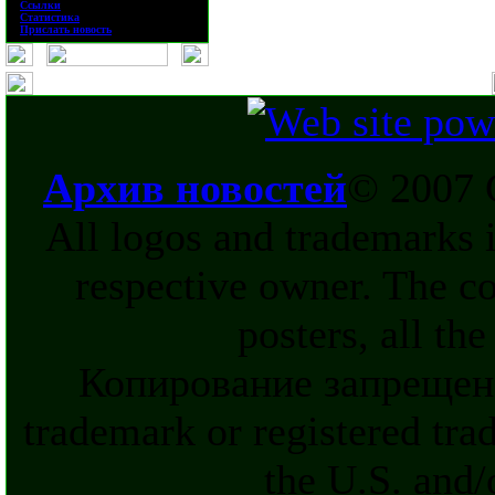
·
Ссылки
·
Статистика
·
Прислать новость
Архив новостей
© 2007 
All logos and trademarks in
respective owner. The c
posters, all th
Копирование запрещен
trademark or registered tra
the U.S. and/