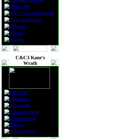
Xbox 360
FAQ по онлайн-игре
Тех. проблемы
Реплеи
Моды
Карты
C&C3 Kane's
Wrath
Об игре
Новости
Рецензия
Прохождение
Скриншоты
Видео
Руководство