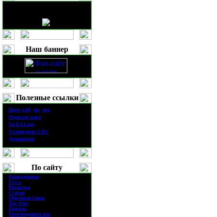
Наш баннер
Полезные ссылки
·
П
атч
1.0
9
(
rus
|
eng
)
·
Редактор карт
·
No EA Logo
·
Телевидение
C&C
·
Демоверсия
По сайту
·
Разведданные
·
Поиск
·
Рассылка
·
Статьи
·
Обратная Связь
·
Top Sites
·
Опросы
·
Рекомендовать нас