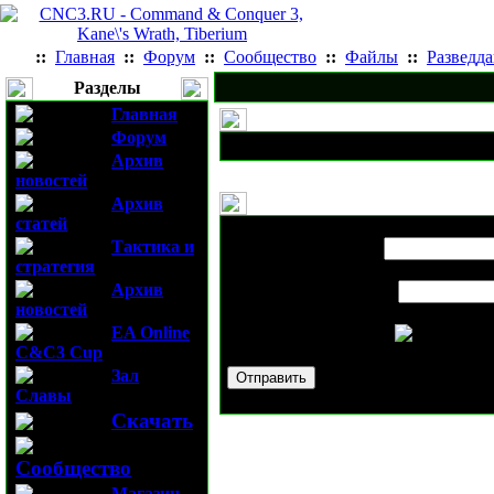
::
Главная
::
Форум
::
Сообщество
::
Файлы
::
Разведд
Разделы
Главная
Форум
Архив
новостей
Архив
статей
Выслать новость
Турнир по Comma
Тактика и
Имя вашего друга:
стратегия
Архив
E-mail вашего друга:
новостей
EA Online
Проверочный код:
C&C3 Cup
Зал
Славы
Скачать
Сообщество
Магазин