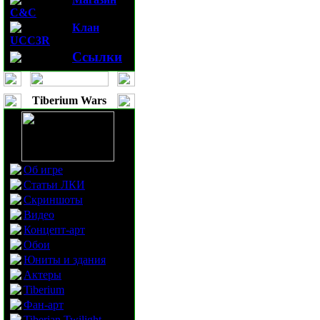
C&C
Клан
UCC3R
Ссылки
Tiberium Wars
Об игре
Статьи ЛКИ
Скриншоты
Видео
Концепт-арт
Обои
Юниты и здания
Актеры
Tiberium
Фан-арт
Tiberian Twilight