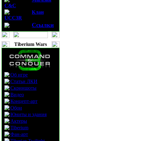
C&C
Клан
UCC3R
Ссылки
Tiberium Wars
Об игре
Статьи ЛКИ
Скриншоты
Видео
Концепт-арт
Обои
Юниты и здания
Актеры
Tiberium
Фан-арт
Tiberian Twilight