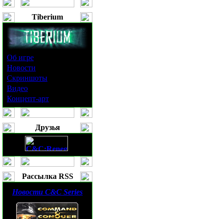
Tiberium
Об игре
Новости
Скриншоты
Видео
Концепт-арт
Друзья
Рассылка RSS
Новости
C&C Series