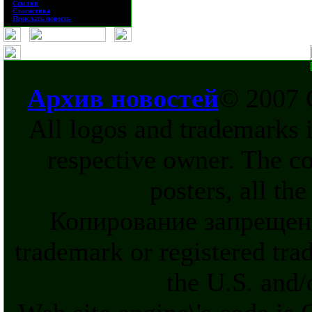
·
Ссылки
·
Статистика
·
Прислать новость
Архив новостей
© 2007 
All logos and trademarks in
respective owner. The c
posters, all th
Копирование запрещен
trademark or registered tra
the U.S. and/