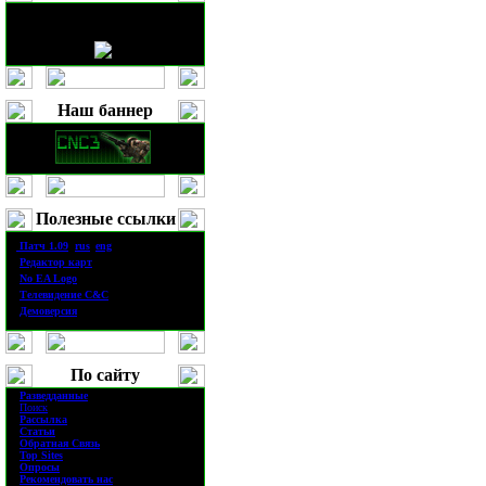
Наш баннер
Полезные ссылки
·
П
атч
1.0
9
(
rus
|
eng
)
·
Редактор карт
·
No EA Logo
·
Телевидение
C&C
·
Демоверсия
По сайту
·
Разведданные
·
Поиск
·
Рассылка
·
Статьи
·
Обратная Связь
·
Top Sites
·
Опросы
·
Рекомендовать нас