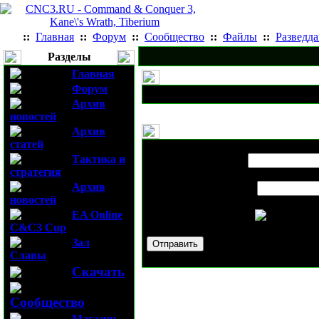
::
Главная
::
Форум
::
Сообщество
::
Файлы
::
Разведд
Разделы
Главная
Форум
Архив
новостей
Архив
статей
Выслать новость
Третий внутрик
Тактика и
Имя вашего друга:
стратегия
Архив
E-mail вашего друга:
новостей
EA Online
Проверочный код:
C&C3 Cup
Зал
Славы
Скачать
Сообщество
Магазин