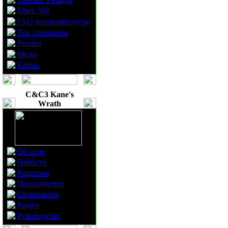
Xbox 360
FAQ по онлайн-игре
Тех. проблемы
Реплеи
Моды
Карты
C&C3 Kane's
Wrath
Об игре
Новости
Рецензия
Прохождение
Скриншоты
Видео
Руководство