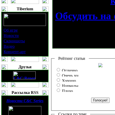
Tiberium
Обсудить на
Об игре
Новости
Скриншоты
Видео
Концепт-арт
Рейтинг статьи
Друзья
Рассылка RSS
Новости
C&C Series
Ссылки по теме