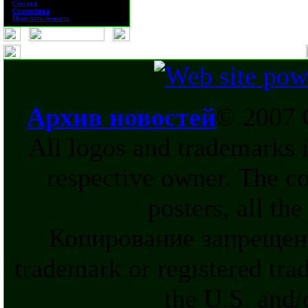
·
Ссылки
·
Статистика
·
Прислать новость
Архив новостей
© 2007 
All logos and trademarks in
respective owner. The c
posters, all th
Копирование запрещен
trademark or registered tra
the U.S. and/