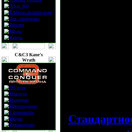
отдельный ми
Xbox 360
FAQ по онлайн-игре
комментируют
Тех. проблемы
Реплеи
и главный д
Моды
Карты
Бендер.
C&C3 Kane's
Смотрите Mai
Wrath
через флэш-п
отображается,
Об игре
Новости
скачивайте по
Рецензия
Прохождение
Скриншоты
Стандартное
Видео
Руководство