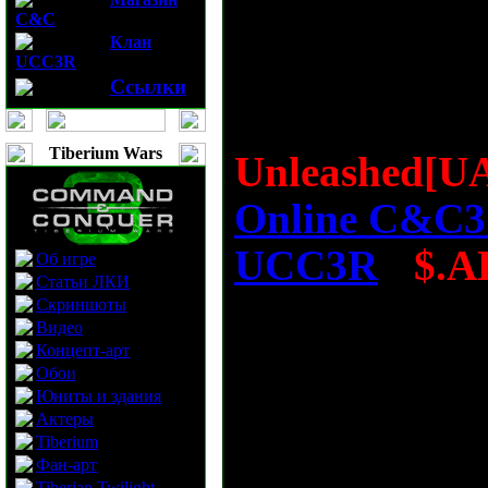
игрока, наши 
C&C
Клан
UCC3R
клана NTO, д
Ссылки
представлены 
Tiberium Wars
Unleashed[U
Online C&C3
UCC3R
-
$.
Об игре
Статьи ЛКИ
Скриншоты
Armageddon
Видео
Концепт-арт
лучших матче
Обои
Юниты и здания
поэтому созд
Актеры
Tiberium
решили выпус
Фан-арт
Tiberian Twilight