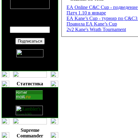
EA Online C&C Cup - подведение
Патч 1.10 в январе
EA Kane’s Cup - турнир по C&C3 
Введите ваш
E-mail
:
Правила EA Kane’s Cup
2v2 Kane's Wrath Tournament
Статистика
Supreme
Commander