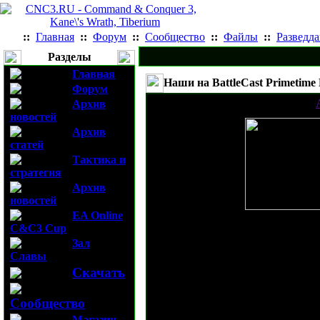
::
Главная
::
Форум
::
Сообщество
::
Файлы
::
Разведд
Разделы
Главная
Наши на BattleCast Primetime 
Форум
Разместил 03-08-2008 15:45:07 от
Архив
новостей
Архив
статей
Тактика и
стратегия
Архив
новостей
EA Online
Вышел специ
C&C3 Cup
Зал
Славы
BattleCast P
Скачать
В главном ма
Сообщество
Магазин