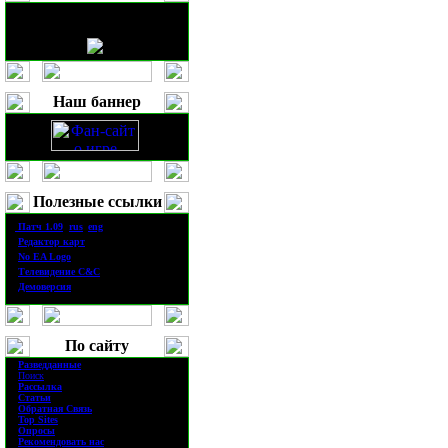
Наш баннер
Полезные ссылки
·
П
атч
1.0
9
(
rus
|
eng
)
·
Редактор карт
·
No EA Logo
·
Телевидение
C&C
·
Демоверсия
По сайту
·
Разведданные
·
Поиск
·
Рассылка
·
Статьи
·
Обратная Связь
·
Top Sites
·
Опросы
·
Рекомендовать нас