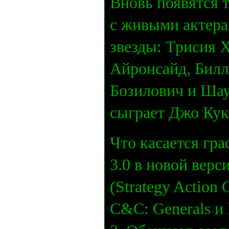
Вновь появятся
с живыми актера
звезды: Трисия 
Айронсайд, Билл
Бозилович и Шау
сыграет Джо Кука
Что касается гра
3.0 в новой вер
(Strategy Action
C&C: Generals и L