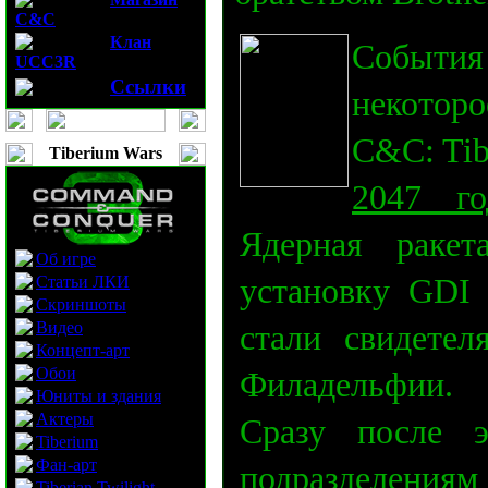
C&C
Клан
Событи
UCC3R
Ссылки
некоторо
C&C: Tib
Tiberium Wars
2047 го
Ядерная раке
Об игре
Статьи ЛКИ
установку GDI
Скриншоты
Видео
стали свидете
Концепт-арт
Обои
Филадельфии.
Юниты и здания
Актеры
Сразу после э
Tiberium
Фан-арт
подразделени
Tiberian Twilight