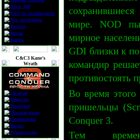
Xbox 360
сохранившиеся
FAQ по онлайн-игре
Тех. проблемы
мире. NOD пыт
Реплеи
Моды
мирное населен
Карты
GDI близки к п
C&C3 Kane's
командир решае
Wrath
противостоять п
Во время этого 
Об игре
Новости
пришельцы (Scr
Рецензия
Прохождение
Conquer 3.
Скриншоты
Видео
Руководство
Тем време