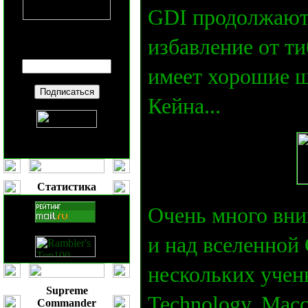
GDI продолжают 
избавление от ти
Введите ваш
E-mail
:
имеет хорошие ш
Кейна...
Статистика
Очень много вни
и над вселенной
нескольких учены
Supreme
Technology, Мас
Commander