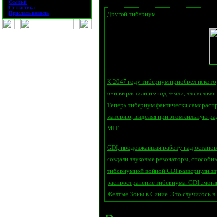
·
Ссылки
·
Статистика
·
Прислать новость
Другой тибериум
К 2047 году тибериум приобрел некото
они вырастали из-под земли, высасывая
Теперь тибериум фактически саморасп
материю, выделяя при этом сильную ра
MIT.
GDI, продолжавшая работу над останов
создали звуковые резонаторы, способн
тибериумной войной GDI развернули зв
распространение тибериума. GDI смогл
Желтые Зоны в Синие. Это случилось в 