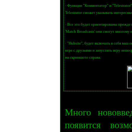
· Функции "Комментатор" и "Telestrato
Telestrator сможет указывать интересн
· Все это будет ориентированы прежде 
'Match Broadcasts' они смогут многому 
· "Hubsite", будет включать в себя ваш 
игре с друзьями и запустить игру непо
на скриншоте справа.
Много нововве
появится возм