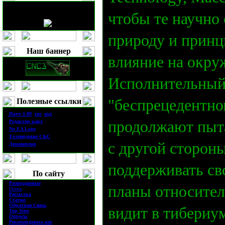
чтобы те научно
природу и принц
Наш баннер
влияние на окру
Исполнительный
"беспрецедентно
Полезные ссылки
·
П
атч
1.0
9
(
rus
|
eng
)
продолжают пыта
·
Редактор карт
·
No EA Logo
·
Телевидение
C&C
с другой сторон
·
Демоверсия
поддерживать св
По сайту
·
Разведданные
планы относител
·
Поиск
·
Рассылка
·
Статьи
·
Обратная Связь
видит в тибериу
·
Top Sites
·
Опросы
·
Рекомендовать нас