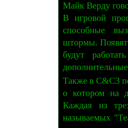
Майк Верду гово
В игровой проц
способные выз
штормы. Появят
будут работат
дополнительные
Также в C&C3 по
о котором на 
Каждая из тре
называемых "Те