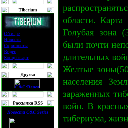
распространят
Tiberium
области. Карта
Голубая зона (
Об игре
Новости
были почти неп
Скриншоты
Видео
длительных войн
Концепт-арт
Желтые зоны(50
Друзья
населения Зем
зараженных тиб
Рассылка RSS
войн. В красны
Новости
C&C Series
тибериума, жизн