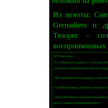
похожий на робот
Из пехоты: Comm
Grenadiers и 
Trooper - со
восприимчивых 
RTS как спорт
EA собирается сделать из Tiberium W
некоторые нововведения, которые буду
· Интегрированная поддержка клана позв
· Онлайн-профили, рейтинги, позволят с
· Match Broadcasts позволит показыват
матчи, скачав специальный клиент.