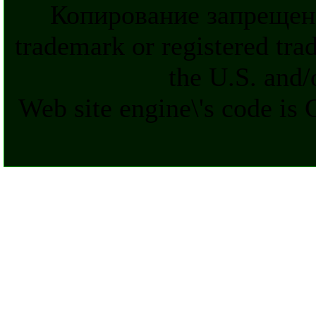
Копирование запрещен
trademark or registered tra
the U.S. and/
Web site engine\'s code is