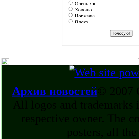
Архив новостей
© 2007 
All logos and trademarks in
respective owner. The c
posters, all th