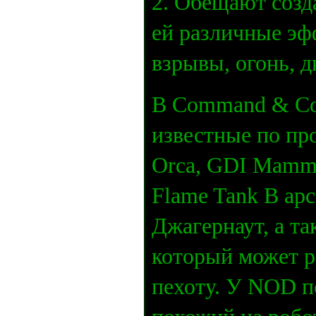
2. Обещают созд
ей различные эф
взрывы, огонь, 
В Command & Con
известные по пр
Orca, GDI Mammo
Flame Tank В арс
Джагернаут, а та
который может р
пехоту. У NOD п