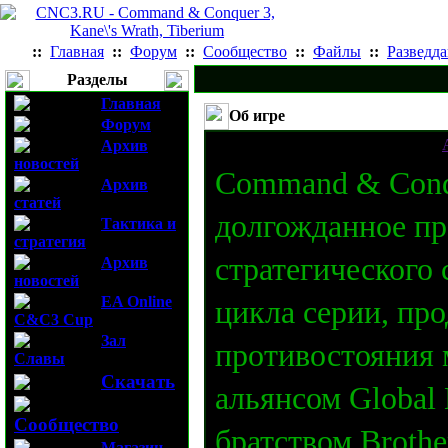
::
Главная
::
Форум
::
Сообщество
::
Файлы
::
Разведд
Разделы
Главная
Об игре
Форум
Разместил 30-01-2007 10:24:38 от
Архив
новостей
Command & Conqu
Архив
статей
долгожданное пр
Тактика и
стратегия
стратегического 
Архив
новостей
EA Online
цикла серии, пр
C&C3 Cup
Зал
противостояния
Славы
Скачать
альянсом Global 
Сообщество
братством Broth
Магазин